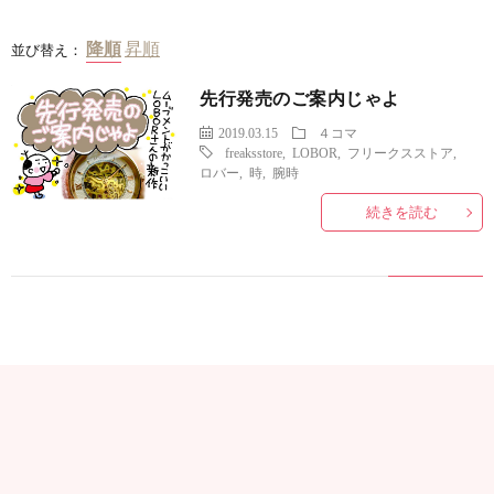
並び替え：
先行発売のご案内じゃよ
2019.03.15
４コマ
freaksstore
,
LOBOR
,
フリークスストア
,
ロバー
,
時
,
腕時
続きを読む