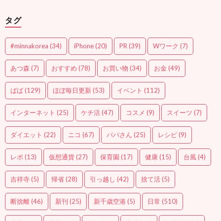
タグ
#minnakorea
(34)
iPhone
(20)
PR
(39)
Wワーク
(7)
あつ森
(7)
おすすめ
(78)
お買い物
(34)
お金
(49)
ばば
(129)
ほぼ毎日更新
(53)
イベント
(112)
インターネット
(25)
ケチ活
(47)
コスメ
(9)
スイーツ
(7)
ダイエット
(22)
ニコ
(67)
パパさん
(25)
レシピ
(9)
レポ
(13)
仮想通貨
(27)
保育園
(17)
健康
(15)
台風
(4)
吉祥寺
(5)
帰省
(28)
引っ越し
(42)
捨て活
(5)
断捨離
(46)
新刊
(25)
新千歳空港
(5)
日常
(510)