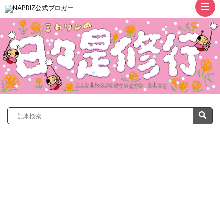
ト
ッ
プ