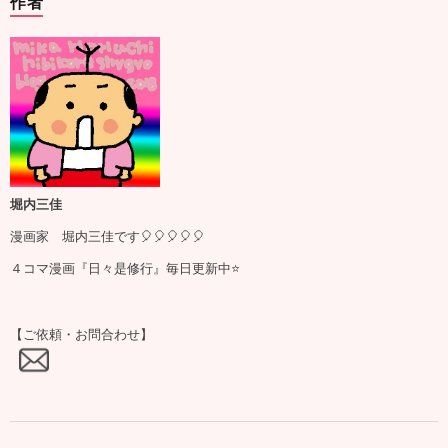
作者
堀内三佳
漫画家 堀内三佳です🎈🎈🎈🎈🎈
４コマ漫画『日々是修行』毎日更新中⭐️
【ご依頼・お問合わせ】