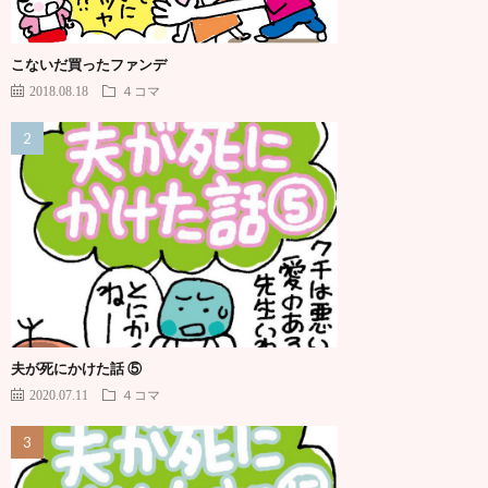
こないだ買ったファンデ
2018.08.18
４コマ
夫が死にかけた話 ⑤
2020.07.11
４コマ