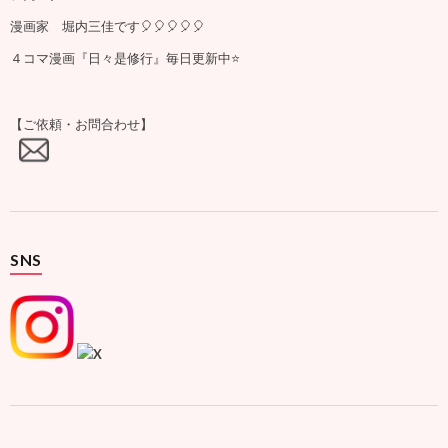
漫画家 堀内三佳です🎈🎈🎈🎈🎈
４コマ漫画『日々是修行』毎日更新中⭐️
【ご依頼・お問合わせ】
SNS