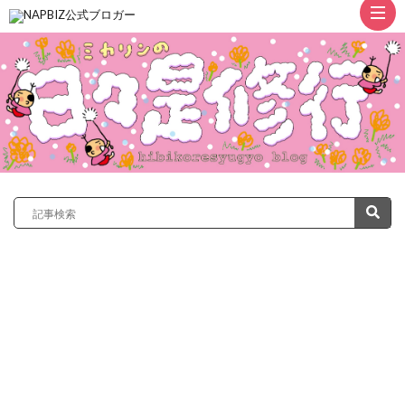
ト
ッ
プ