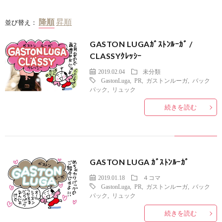
並び替え：
GASTON LUGAｶﾞｽﾄﾝﾙｰｶﾞ /
CLASSYｸﾚｯｼｰ
2019.02.04
未分類
GastonLuga
,
PR
,
ガストンルーガ
,
バック
パック
,
リュック
続きを読む
GASTON LUGA ｶﾞｽﾄﾝﾙｰｶﾞ
2019.01.18
４コマ
GastonLuga
,
PR
,
ガストンルーガ
,
バック
パック
,
リュック
続きを読む