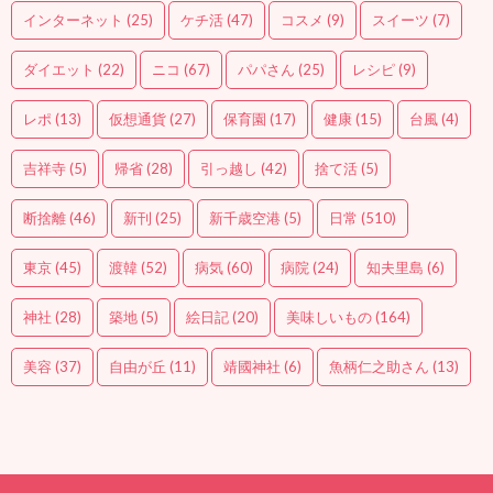
インターネット
(25)
ケチ活
(47)
コスメ
(9)
スイーツ
(7)
ダイエット
(22)
ニコ
(67)
パパさん
(25)
レシピ
(9)
レポ
(13)
仮想通貨
(27)
保育園
(17)
健康
(15)
台風
(4)
吉祥寺
(5)
帰省
(28)
引っ越し
(42)
捨て活
(5)
断捨離
(46)
新刊
(25)
新千歳空港
(5)
日常
(510)
東京
(45)
渡韓
(52)
病気
(60)
病院
(24)
知夫里島
(6)
神社
(28)
築地
(5)
絵日記
(20)
美味しいもの
(164)
美容
(37)
自由が丘
(11)
靖國神社
(6)
魚柄仁之助さん
(13)