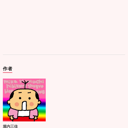
作者
堀内三佳