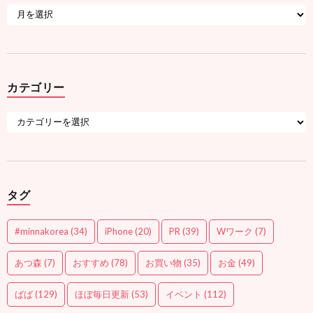
カテゴリー
タグ
#minnakorea
(34)
iPhone
(20)
PR
(39)
Wワーク
(7)
あつ森
(7)
おすすめ
(78)
お買い物
(35)
お金
(49)
ばば
(129)
ほぼ毎日更新
(53)
イベント
(112)