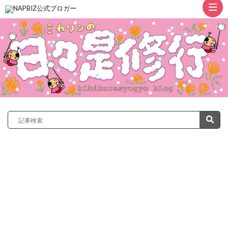
ト
ッ
プ