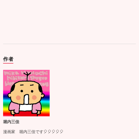
作者
堀内三佳
漫画家 堀内三佳です🎈🎈🎈🎈🎈