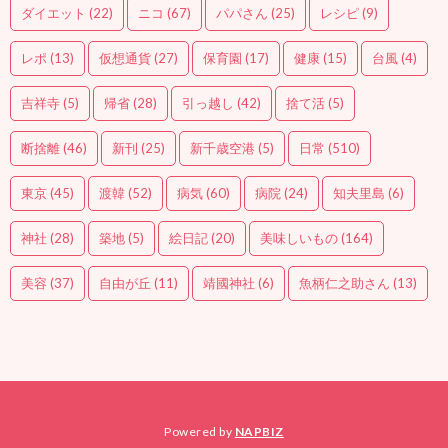
ダイエット
(22)
ニコ
(67)
パパさん
(25)
レシピ
(9)
レポ
(13)
仮想通貨
(27)
保育園
(17)
健康
(15)
台風
(4)
吉祥寺
(5)
帰省
(28)
引っ越し
(42)
捨て活
(5)
断捨離
(46)
新刊
(25)
新千歳空港
(5)
日常
(510)
東京
(45)
渡韓
(52)
病気
(60)
病院
(24)
知夫里島
(6)
神社
(28)
築地
(5)
絵日記
(20)
美味しいもの
(164)
美容
(37)
自由が丘
(11)
靖國神社
(6)
魚柄仁之助さん
(13)
Powered by
NAPBIZ