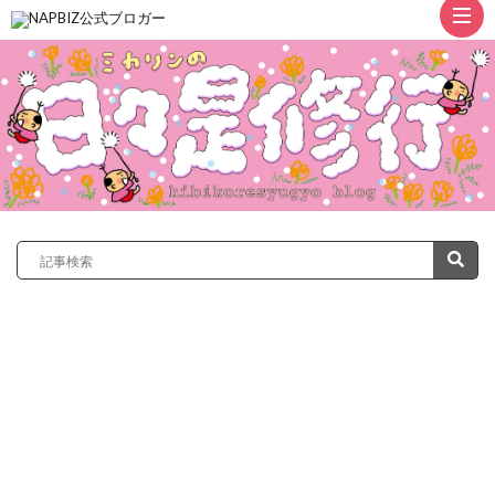
ト
ッ
プ