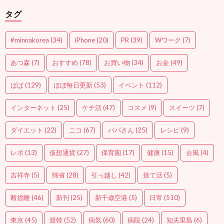
タグ
#minnakorea
(34)
iPhone
(20)
PR
(39)
Wワーク
(7)
あつ森
(7)
おすすめ
(78)
お買い物
(34)
お金
(49)
ばば
(129)
ほぼ毎日更新
(53)
イベント
(112)
インターネット
(25)
ケチ活
(47)
コスメ
(9)
スイーツ
(7)
ダイエット
(22)
ニコ
(67)
パパさん
(25)
レシピ
(9)
レポ
(13)
仮想通貨
(27)
保育園
(17)
健康
(15)
台風
(4)
吉祥寺
(5)
帰省
(28)
引っ越し
(42)
捨て活
(5)
断捨離
(46)
新刊
(25)
新千歳空港
(5)
日常
(510)
東京
(45)
渡韓
(52)
病気
(60)
病院
(24)
知夫里島
(6)