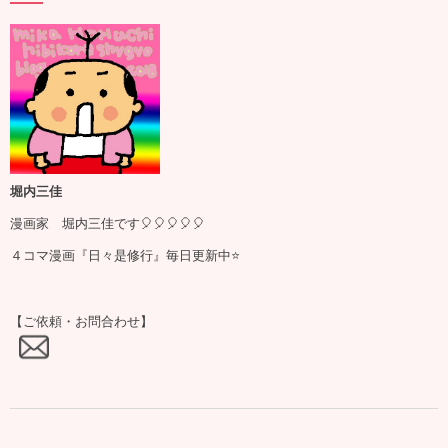
堀内三佳
漫画家 堀内三佳です🎈🎈🎈🎈🎈
４コマ漫画『日々是修行』毎日更新中⭐️
【ご依頼・お問合わせ】