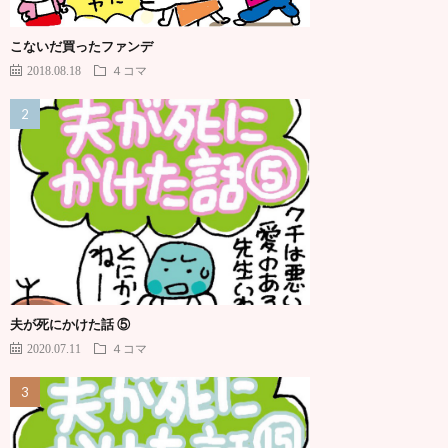
こないだ買ったファンデ
2018.08.18
４コマ
夫が死にかけた話 ⑤
2020.07.11
４コマ