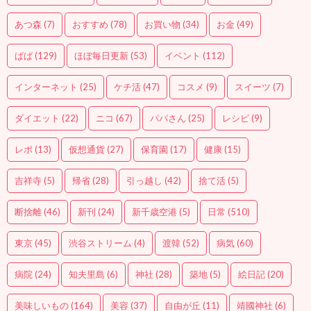
あつ森
(7)
おすすめ
(78)
お買い物
(34)
お金
(49)
ばば
(129)
ほぼ毎日更新
(53)
イベント
(112)
インターネット
(25)
ケチ活
(47)
コスメ
(9)
スイーツ
(7)
ダイエット
(22)
ニコ
(67)
パパさん
(25)
レシピ
(9)
レポ
(13)
仮想通貨
(27)
保育園
(17)
健康
(15)
吉祥寺
(5)
帰省
(28)
引っ越し
(42)
捨て活
(5)
断捨離
(46)
新刊
(24)
新千歳空港
(5)
日常
(510)
東京
(45)
渋谷ストリーム
(4)
渡韓
(52)
病気
(60)
病院
(24)
知夫里島
(6)
神社
(28)
築地
(5)
絵日記
(20)
美味しいもの
(164)
美容
(37)
自由が丘
(11)
靖國神社
(6)