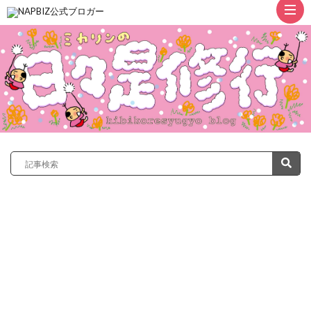
ト
ッ
プ