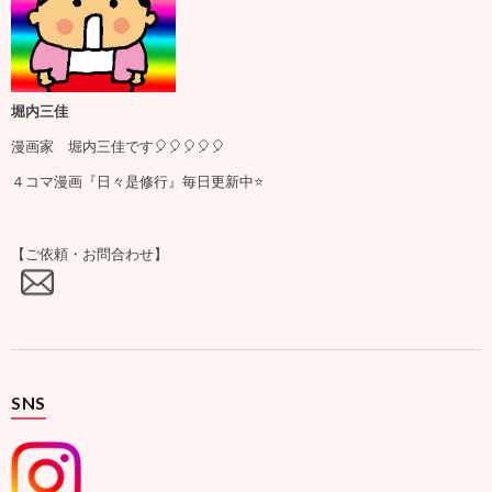
堀内三佳
漫画家 堀内三佳です🎈🎈🎈🎈🎈
４コマ漫画『日々是修行』毎日更新中⭐️
【ご依頼・お問合わせ】
SNS