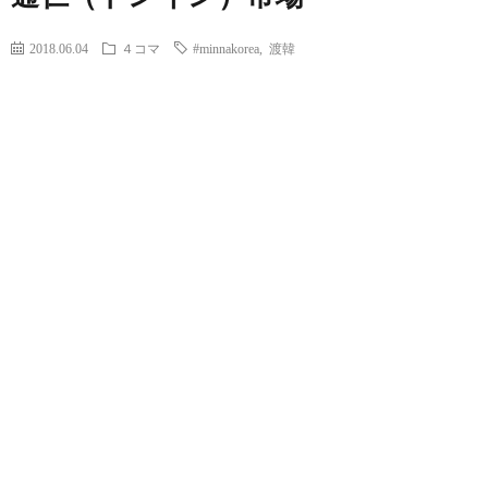
2018.06.04
４コマ
#minnakorea
,
渡韓