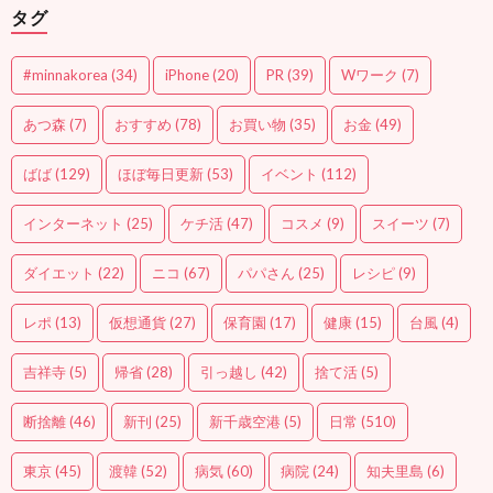
タグ
#minnakorea
(34)
iPhone
(20)
PR
(39)
Wワーク
(7)
あつ森
(7)
おすすめ
(78)
お買い物
(35)
お金
(49)
ばば
(129)
ほぼ毎日更新
(53)
イベント
(112)
インターネット
(25)
ケチ活
(47)
コスメ
(9)
スイーツ
(7)
ダイエット
(22)
ニコ
(67)
パパさん
(25)
レシピ
(9)
レポ
(13)
仮想通貨
(27)
保育園
(17)
健康
(15)
台風
(4)
吉祥寺
(5)
帰省
(28)
引っ越し
(42)
捨て活
(5)
断捨離
(46)
新刊
(25)
新千歳空港
(5)
日常
(510)
東京
(45)
渡韓
(52)
病気
(60)
病院
(24)
知夫里島
(6)