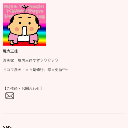
堀内三佳
漫画家 堀内三佳です🎈🎈🎈🎈🎈
４コマ漫画『日々是修行』毎日更新中⭐️
【ご依頼・お問合わせ】
SNS