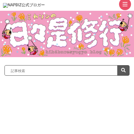
ト
ッ
プ