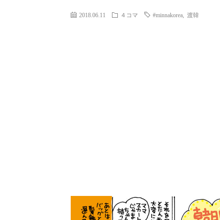
2018.06.11
４コマ
#minnakorea
,
渡韓