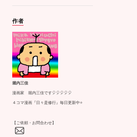
作者
堀内三佳
漫画家 堀内三佳です🎈🎈🎈🎈🎈
４コマ漫画『日々是修行』毎日更新中⭐️
【ご依頼・お問合わせ】