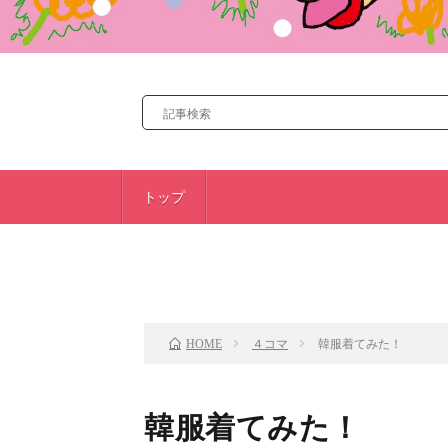
トップ
前のお話
４コマ
韓服着てみた！
HOME
韓服着てみた！