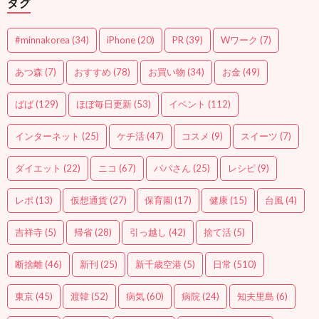
タグ
#minnakorea
(34)
iPhone
(20)
PR
(39)
Wワーク
(7)
あつ森
(7)
おすすめ
(78)
お買い物
(34)
お金
(49)
ばば
(129)
ほぼ毎日更新
(53)
イベント
(112)
インターネット
(25)
ケチ活
(47)
コスメ
(9)
スイーツ
(7)
ダイエット
(22)
ニコ
(67)
パパさん
(25)
レシピ
(9)
レポ
(13)
仮想通貨
(27)
保育園
(17)
健康
(15)
台風
(4)
吉祥寺
(5)
帰省
(28)
引っ越し
(42)
捨て活
(5)
断捨離
(46)
新刊
(25)
新千歳空港
(5)
日常
(510)
東京
(45)
渡韓
(52)
病気
(60)
病院
(24)
知夫里島
(6)