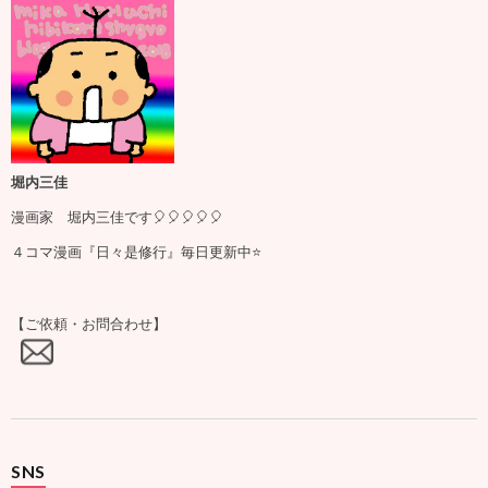
堀内三佳
漫画家 堀内三佳です🎈🎈🎈🎈🎈
４コマ漫画『日々是修行』毎日更新中⭐️
【ご依頼・お問合わせ】
SNS