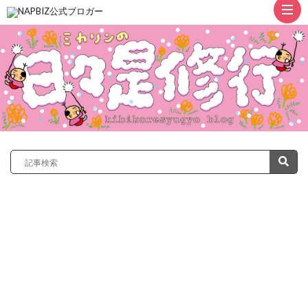
ト
ッ
プ