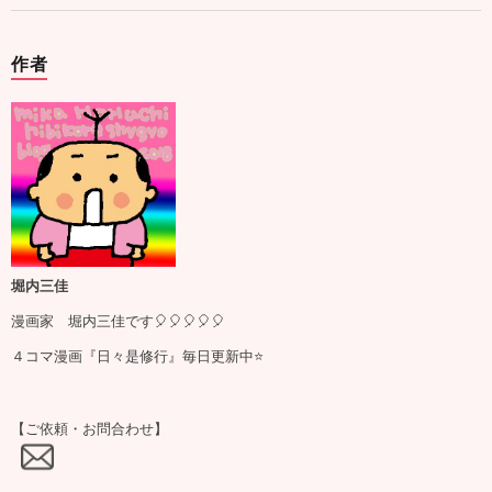
作者
堀内三佳
漫画家 堀内三佳です🎈🎈🎈🎈🎈
４コマ漫画『日々是修行』毎日更新中⭐️
【ご依頼・お問合わせ】