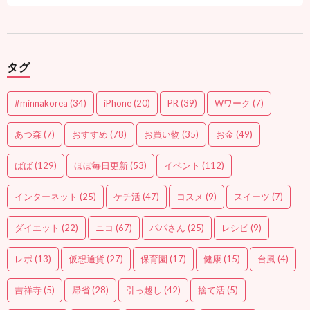
タグ
#minnakorea
(34)
iPhone
(20)
PR
(39)
Wワーク
(7)
あつ森
(7)
おすすめ
(78)
お買い物
(35)
お金
(49)
ばば
(129)
ほぼ毎日更新
(53)
イベント
(112)
インターネット
(25)
ケチ活
(47)
コスメ
(9)
スイーツ
(7)
ダイエット
(22)
ニコ
(67)
パパさん
(25)
レシピ
(9)
レポ
(13)
仮想通貨
(27)
保育園
(17)
健康
(15)
台風
(4)
吉祥寺
(5)
帰省
(28)
引っ越し
(42)
捨て活
(5)