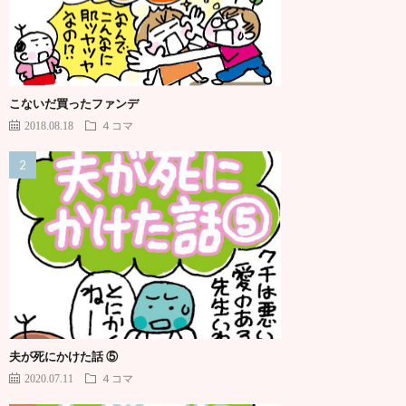
こないだ買ったファンデ
2018.08.18
４コマ
夫が死にかけた話 ⑤
2020.07.11
４コマ