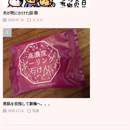
夫が死にかけた話 ⑩
2020.07.18
４コマ
美肌を目指して新橋へ。。。
2018.12.14
写真