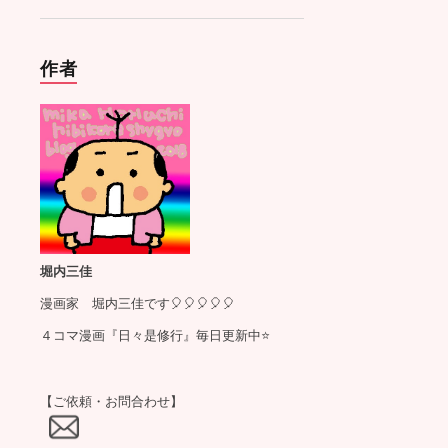
作者
堀内三佳
漫画家 堀内三佳です🎈🎈🎈🎈🎈
４コマ漫画『日々是修行』毎日更新中⭐️
【ご依頼・お問合わせ】