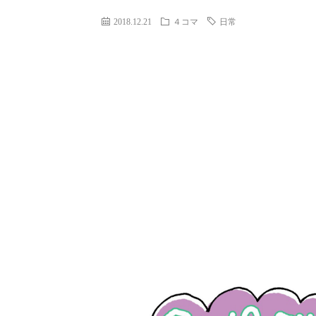
2018.12.21
４コマ
日常