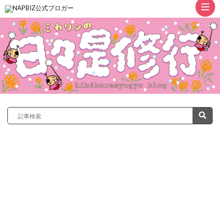
ト
ッ
プ