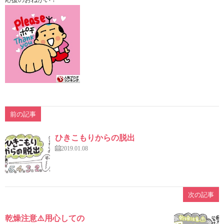
前の記事
ひきこもりからの脱出
2019.01.08
次の記事
乾燥注意⚠️用心しての