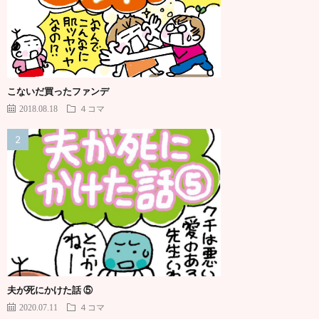
こないだ買ったファンデ
2018.08.18
４コマ
夫が死にかけた話 ⑤
2020.07.11
４コマ