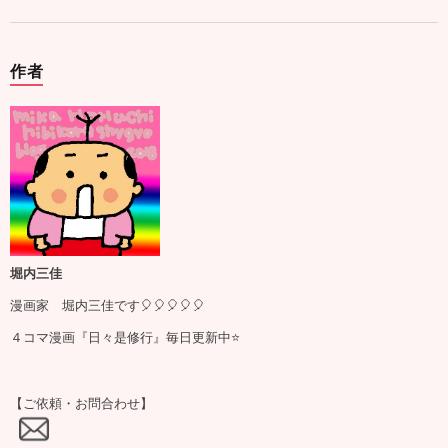
作者
堀内三佳
漫画家 堀内三佳です🎈🎈🎈🎈🎈
４コマ漫画『日々是修行』毎日更新中⭐️
【ご依頼・お問合わせ】