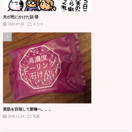
夫が死にかけた話 ⑩
2020.07.18
４コマ
美肌を目指して新橋へ。。。
2018.12.14
写真