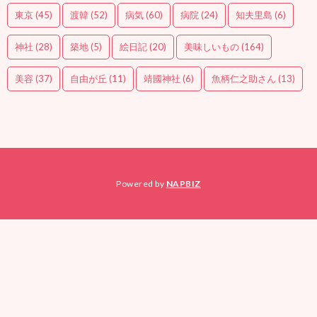
東京
(45)
渡韓
(52)
病気
(60)
病院
(24)
知夫里島
(6)
神社
(28)
築地
(5)
絵日記
(20)
美味しいもの
(164)
美容
(37)
自由が丘
(11)
靖國神社
(6)
魚柄仁之助さん
(13)
Powered by
NAPBIZ