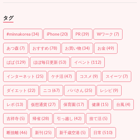
タグ
#minnakorea
(34)
iPhone
(20)
PR
(39)
Wワーク
(7)
あつ森
(7)
おすすめ
(78)
お買い物
(34)
お金
(49)
ばば
(129)
ほぼ毎日更新
(53)
イベント
(112)
インターネット
(25)
ケチ活
(47)
コスメ
(9)
スイーツ
(7)
ダイエット
(22)
ニコ
(67)
パパさん
(25)
レシピ
(9)
レポ
(13)
仮想通貨
(27)
保育園
(17)
健康
(15)
台風
(4)
吉祥寺
(5)
帰省
(28)
引っ越し
(42)
捨て活
(5)
断捨離
(46)
新刊
(25)
新千歳空港
(5)
日常
(510)