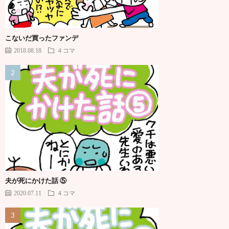
こないだ買ったファンデ
2018.08.18
４コマ
夫が死にかけた話 ⑤
2020.07.11
４コマ