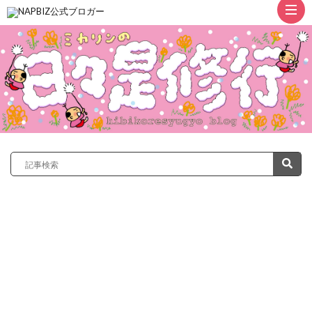
ト
ッ
プ