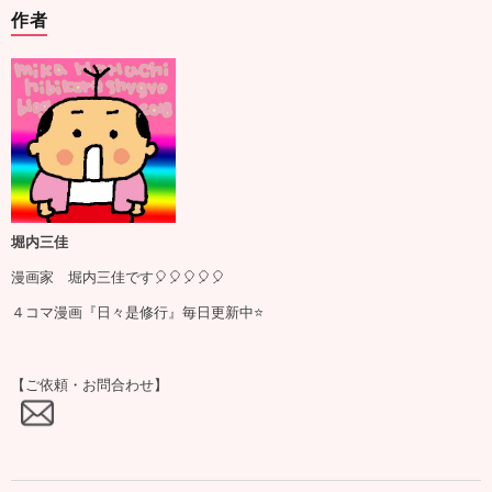
作者
堀内三佳
漫画家 堀内三佳です🎈🎈🎈🎈🎈
４コマ漫画『日々是修行』毎日更新中⭐️
【ご依頼・お問合わせ】