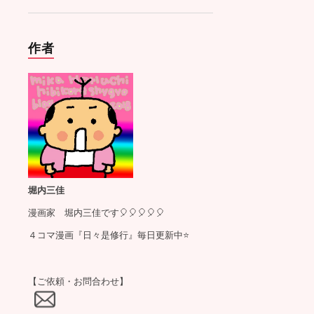
作者
堀内三佳
漫画家 堀内三佳です🎈🎈🎈🎈🎈
４コマ漫画『日々是修行』毎日更新中⭐️
【ご依頼・お問合わせ】