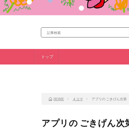
トップ
前のお話
４コマ
アプリの ごきげん次第
HOME
アプリの ごきげん次