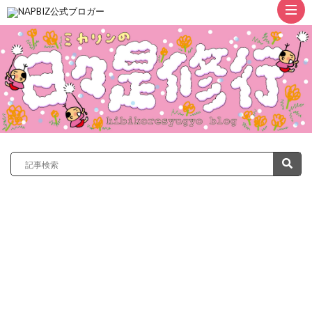
ト
ッ
プ