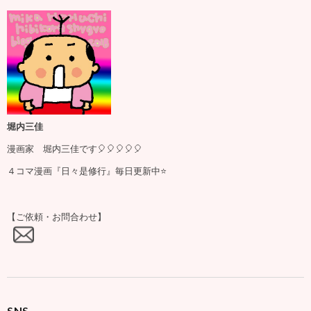
堀内三佳
漫画家 堀内三佳です🎈🎈🎈🎈🎈
４コマ漫画『日々是修行』毎日更新中⭐️
【ご依頼・お問合わせ】
SNS