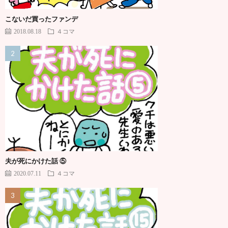
こないだ買ったファンデ
2018.08.18
４コマ
夫が死にかけた話 ⑤
2020.07.11
４コマ