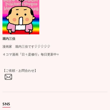
堀内三佳
漫画家 堀内三佳です🎈🎈🎈🎈🎈
４コマ漫画『日々是修行』毎日更新中⭐️
【ご依頼・お問合わせ】
SNS