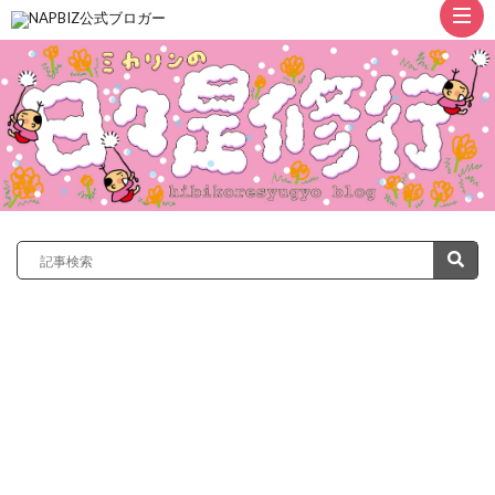
ト
ッ
プ