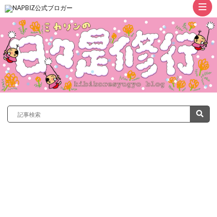
ト
ッ
プ