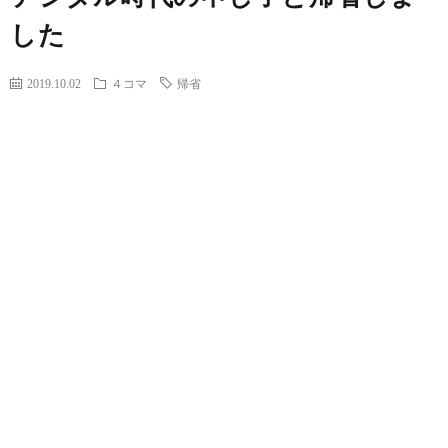
した
2019.10.02
４コマ
帰省