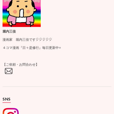
堀内三佳
漫画家 堀内三佳です🎈🎈🎈🎈🎈
４コマ漫画『日々是修行』毎日更新中⭐️
【ご依頼・お問合わせ】
SNS