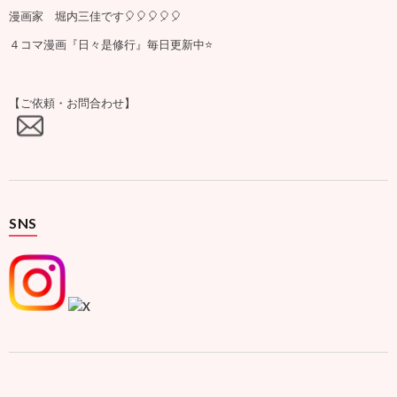
漫画家 堀内三佳です🎈🎈🎈🎈🎈
４コマ漫画『日々是修行』毎日更新中⭐️
【ご依頼・お問合わせ】
SNS