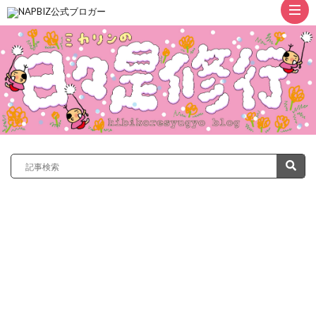
ト
ッ
プ