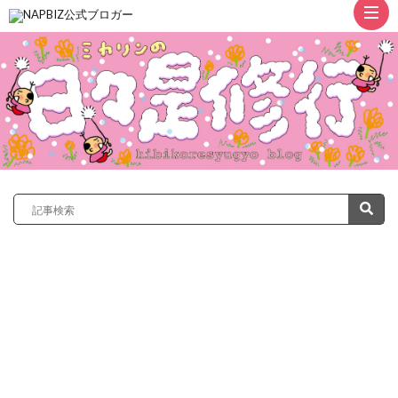
ト
ッ
プ