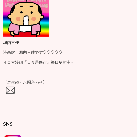
堀内三佳
漫画家 堀内三佳です🎈🎈🎈🎈🎈
４コマ漫画『日々是修行』毎日更新中⭐️
【ご依頼・お問合わせ】
SNS