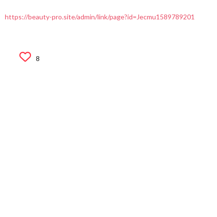
https://beauty-pro.site/admin/link/page?id=Jecmu1589789201
8