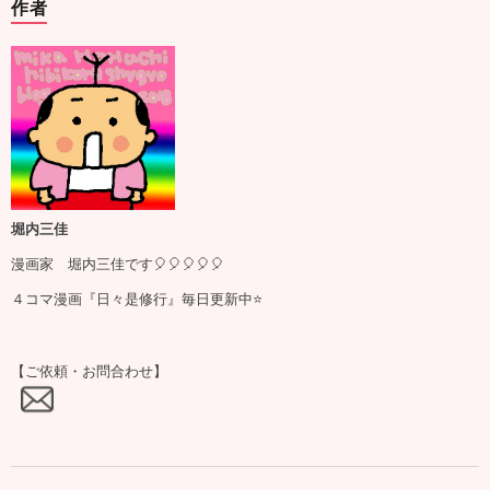
作者
堀内三佳
漫画家 堀内三佳です🎈🎈🎈🎈🎈
４コマ漫画『日々是修行』毎日更新中⭐️
【ご依頼・お問合わせ】