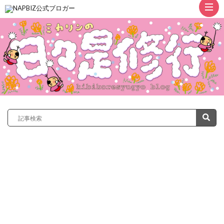
ト
ッ
プ