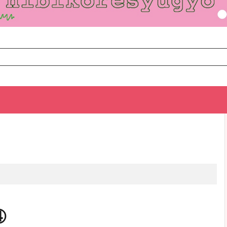
TOP
次のお話
④