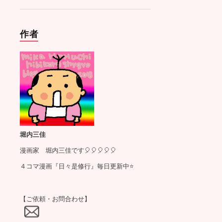
作者
堀内三佳
漫画家 堀内三佳です🎈🎈🎈🎈🎈
４コマ漫画『日々是修行』毎日更新中⭐️
【ご依頼・お問合わせ】