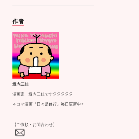
作者
堀内三佳
漫画家 堀内三佳です🎈🎈🎈🎈🎈
４コマ漫画『日々是修行』毎日更新中⭐️
【ご依頼・お問合わせ】