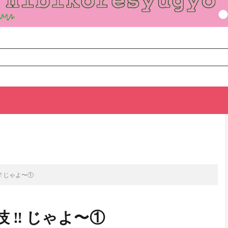
TOP
次のお話
技 ‼︎ じゃよ〜①
秘技 ‼︎ じゃよ〜①