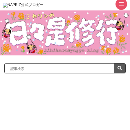
ト
ッ
プ