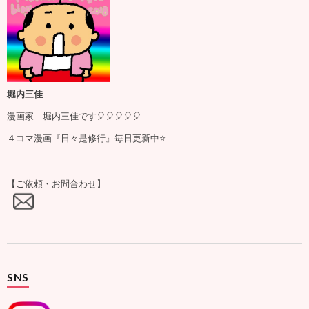
堀内三佳
漫画家 堀内三佳です🎈🎈🎈🎈🎈
４コマ漫画『日々是修行』毎日更新中⭐️
【ご依頼・お問合わせ】
SNS