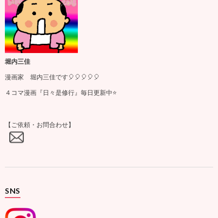
堀内三佳
漫画家 堀内三佳です🎈🎈🎈🎈🎈
４コマ漫画『日々是修行』毎日更新中⭐️
【ご依頼・お問合わせ】
SNS