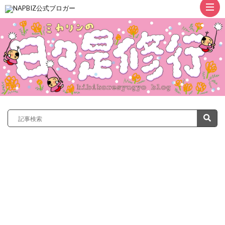
ト
ッ
プ