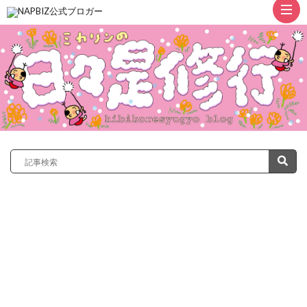
ト
ッ
プ