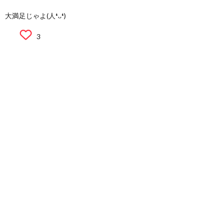
大満足じゃよ(人❛ᴗ❛)
3