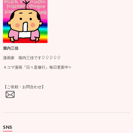
堀内三佳
漫画家 堀内三佳です🎈🎈🎈🎈🎈
４コマ漫画『日々是修行』毎日更新中⭐️
【ご依頼・お問合わせ】
SNS