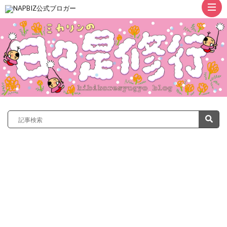
ト
ッ
プ