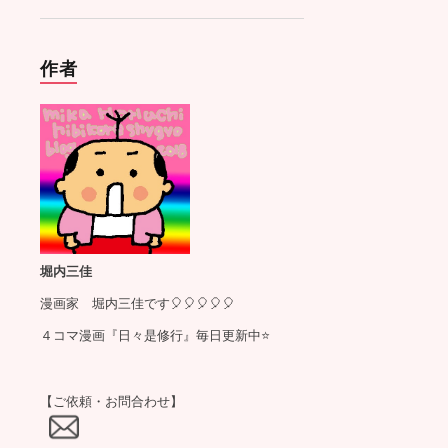
作者
堀内三佳
漫画家 堀内三佳です🎈🎈🎈🎈🎈
４コマ漫画『日々是修行』毎日更新中⭐️
【ご依頼・お問合わせ】