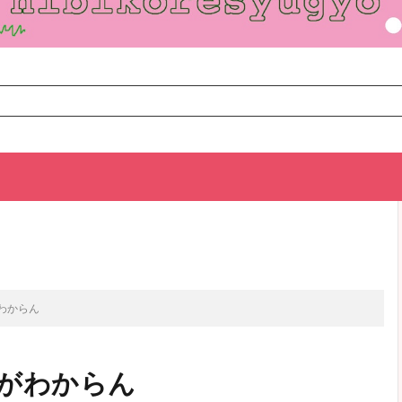
TOP
次のお話
がわからん
』がわからん