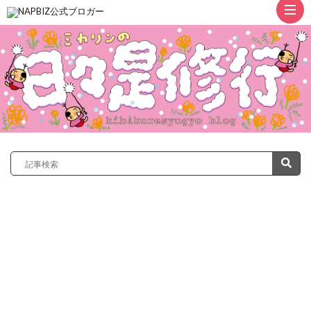
ト
ッ
プ