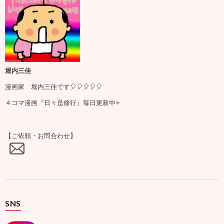
堀内三佳
漫画家 堀内三佳です🎈🎈🎈🎈🎈
４コマ漫画『日々是修行』毎日更新中⭐️
【ご依頼・お問合わせ】
SNS