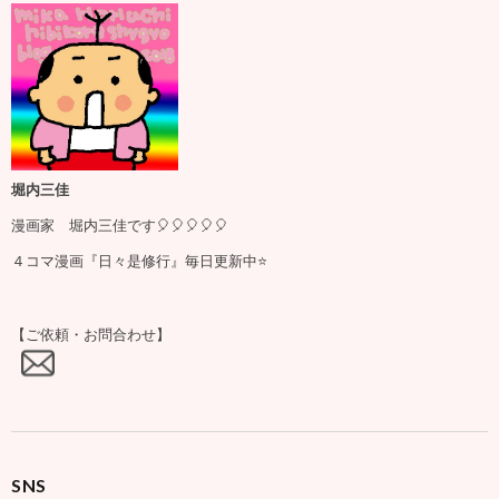
堀内三佳
漫画家 堀内三佳です🎈🎈🎈🎈🎈
４コマ漫画『日々是修行』毎日更新中⭐️
【ご依頼・お問合わせ】
SNS