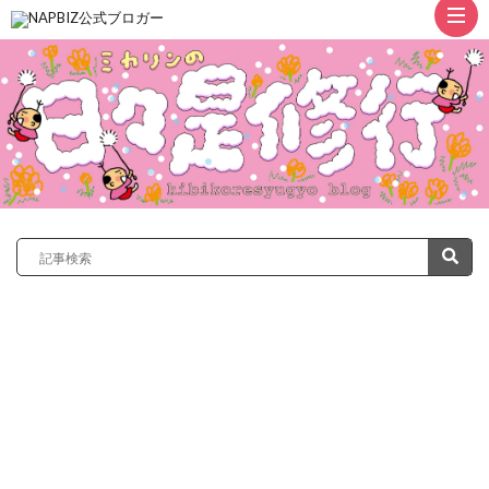
ト
ッ
プ