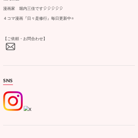
漫画家 堀内三佳です🎈🎈🎈🎈🎈
４コマ漫画『日々是修行』毎日更新中⭐️
【ご依頼・お問合わせ】
SNS