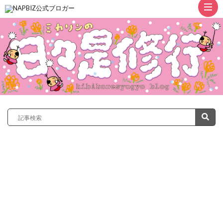
ト
ッ
プ