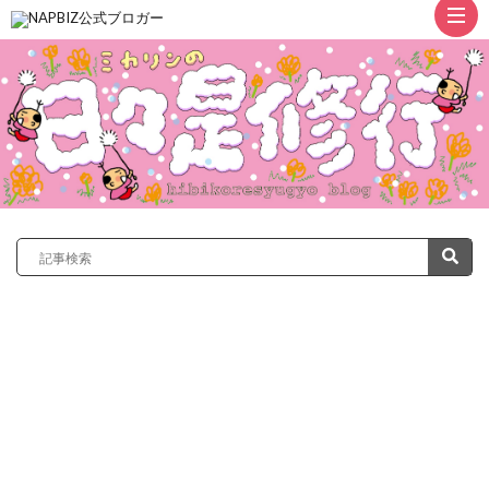
ト
ッ
プ