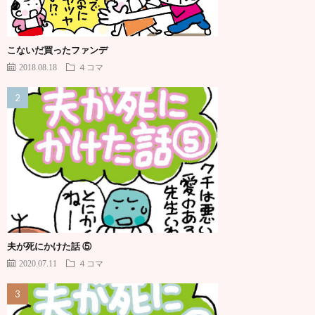
こないだ買ったファンデ
2018.08.18
４コマ
夫が死にかけた話 ⑤
2020.07.11
４コマ