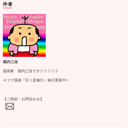
作者
堀内三佳
漫画家 堀内三佳です🎈🎈🎈🎈🎈
４コマ漫画『日々是修行』毎日更新中⭐️
【ご依頼・お問合わせ】