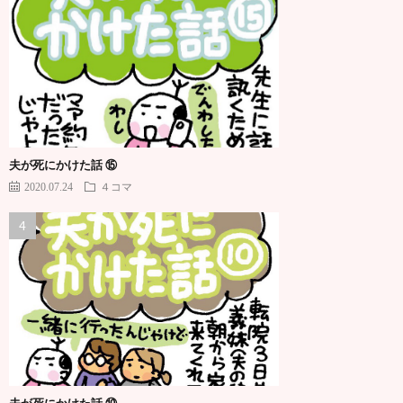
夫が死にかけた話 ⑮
2020.07.24
４コマ