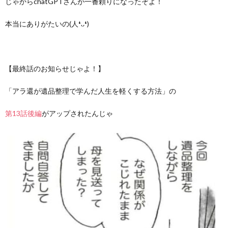
じゃからchatGPTさんが一番頼りになったぞよ！
本当にありがたいの(人❛ᴗ❛)
【最終話のお知らせじゃよ！】
「アラ還が遺品整理で学んだ人生を軽くする方法」の
第13話後編
がアップされたんじゃ