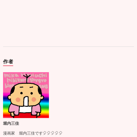
作者
堀内三佳
漫画家 堀内三佳です🎈🎈🎈🎈🎈