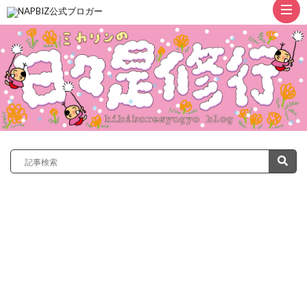
ト
ッ
プ