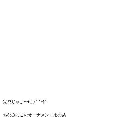
完成じゃよ〜((( (/* ^^)/
ちなみにこのオーナメント用の栞