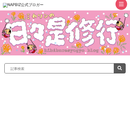
ト
ッ
プ