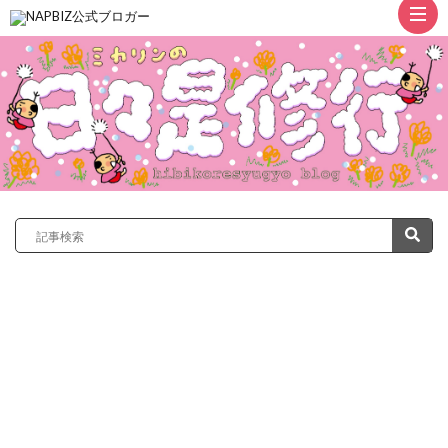
ト
ッ
プ