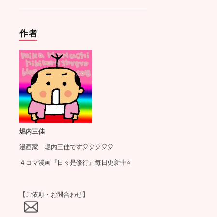
作者
堀内三佳
漫画家 堀内三佳です🎈🎈🎈🎈🎈
４コマ漫画『日々是修行』毎日更新中⭐️
【ご依頼・お問合わせ】