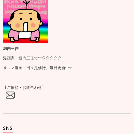
堀内三佳
漫画家 堀内三佳です🎈🎈🎈🎈🎈
４コマ漫画『日々是修行』毎日更新中⭐️
【ご依頼・お問合わせ】
SNS