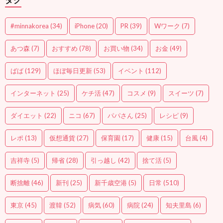
#minnakorea
(34)
iPhone
(20)
PR
(39)
Wワーク
(7)
あつ森
(7)
おすすめ
(78)
お買い物
(34)
お金
(49)
ばば
(129)
ほぼ毎日更新
(53)
イベント
(112)
インターネット
(25)
ケチ活
(47)
コスメ
(9)
スイーツ
(7)
ダイエット
(22)
ニコ
(67)
パパさん
(25)
レシピ
(9)
レポ
(13)
仮想通貨
(27)
保育園
(17)
健康
(15)
台風
(4)
吉祥寺
(5)
帰省
(28)
引っ越し
(42)
捨て活
(5)
断捨離
(46)
新刊
(25)
新千歳空港
(5)
日常
(510)
東京
(45)
渡韓
(52)
病気
(60)
病院
(24)
知夫里島
(6)