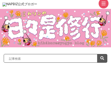
ト
ッ
プ