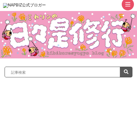
ト
ッ
プ