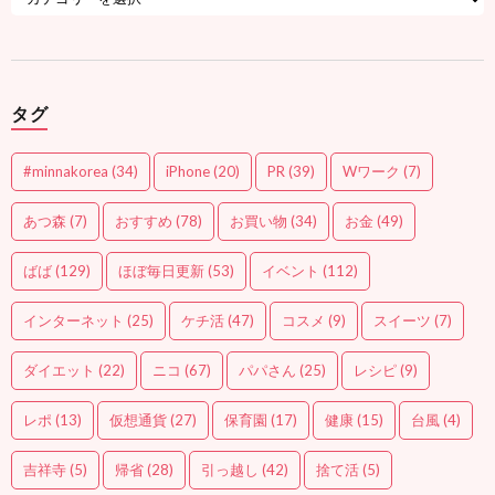
タグ
#minnakorea
(34)
iPhone
(20)
PR
(39)
Wワーク
(7)
あつ森
(7)
おすすめ
(78)
お買い物
(34)
お金
(49)
ばば
(129)
ほぼ毎日更新
(53)
イベント
(112)
インターネット
(25)
ケチ活
(47)
コスメ
(9)
スイーツ
(7)
ダイエット
(22)
ニコ
(67)
パパさん
(25)
レシピ
(9)
レポ
(13)
仮想通貨
(27)
保育園
(17)
健康
(15)
台風
(4)
吉祥寺
(5)
帰省
(28)
引っ越し
(42)
捨て活
(5)