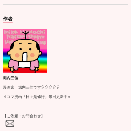
作者
堀内三佳
漫画家 堀内三佳です🎈🎈🎈🎈🎈
４コマ漫画『日々是修行』毎日更新中⭐️
【ご依頼・お問合わせ】