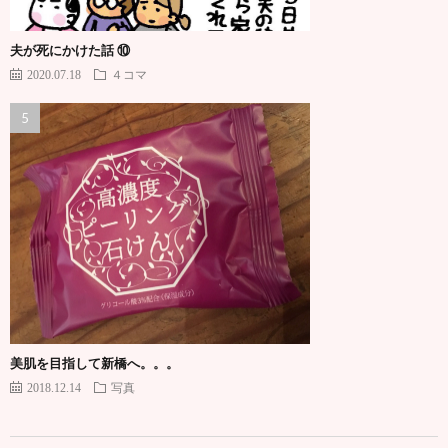
夫が死にかけた話 ⑩
2020.07.18
４コマ
美肌を目指して新橋へ。。。
2018.12.14
写真