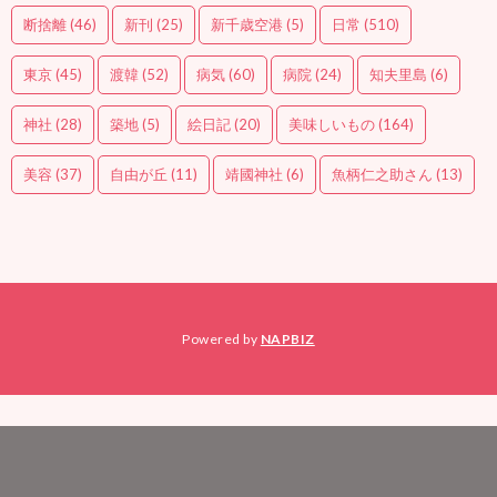
断捨離
(46)
新刊
(25)
新千歳空港
(5)
日常
(510)
東京
(45)
渡韓
(52)
病気
(60)
病院
(24)
知夫里島
(6)
神社
(28)
築地
(5)
絵日記
(20)
美味しいもの
(164)
美容
(37)
自由が丘
(11)
靖國神社
(6)
魚柄仁之助さん
(13)
Powered by
NAPBIZ