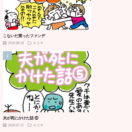
こないだ買ったファンデ
2018.08.18
４コマ
夫が死にかけた話 ⑤
2020.07.11
４コマ