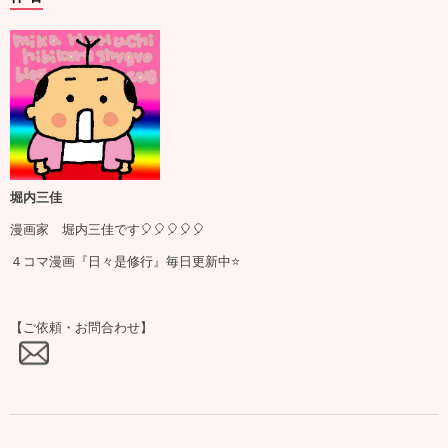
堀内三佳
漫画家 堀内三佳です🎈🎈🎈🎈🎈
４コマ漫画『日々是修行』毎日更新中⭐️
【ご依頼・お問合わせ】