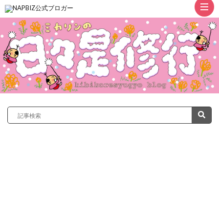
ト
ッ
プ