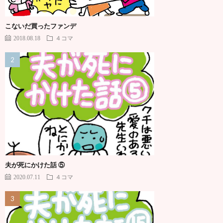
こないだ買ったファンデ
2018.08.18
４コマ
夫が死にかけた話 ⑤
2020.07.11
４コマ