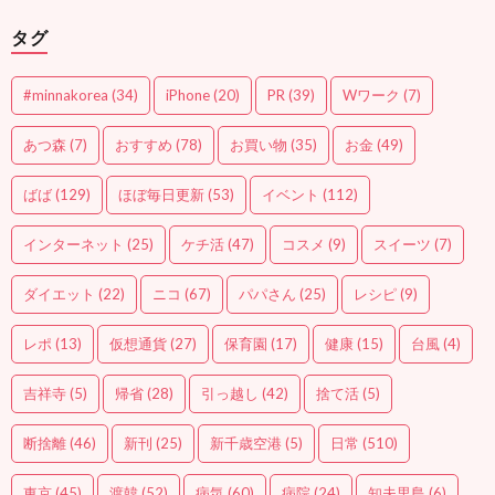
タグ
#minnakorea
(34)
iPhone
(20)
PR
(39)
Wワーク
(7)
あつ森
(7)
おすすめ
(78)
お買い物
(35)
お金
(49)
ばば
(129)
ほぼ毎日更新
(53)
イベント
(112)
インターネット
(25)
ケチ活
(47)
コスメ
(9)
スイーツ
(7)
ダイエット
(22)
ニコ
(67)
パパさん
(25)
レシピ
(9)
レポ
(13)
仮想通貨
(27)
保育園
(17)
健康
(15)
台風
(4)
吉祥寺
(5)
帰省
(28)
引っ越し
(42)
捨て活
(5)
断捨離
(46)
新刊
(25)
新千歳空港
(5)
日常
(510)
東京
(45)
渡韓
(52)
病気
(60)
病院
(24)
知夫里島
(6)