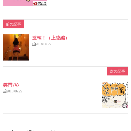
前の記事
渡韓！（上陸編）
2018.06.27
次の記事
笑門ｿﾑﾝ
2018.06.29