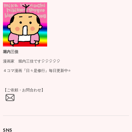
堀内三佳
漫画家 堀内三佳です🎈🎈🎈🎈🎈
４コマ漫画『日々是修行』毎日更新中⭐️
【ご依頼・お問合わせ】
SNS