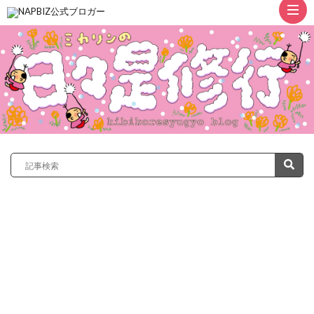
ト
ッ
プ