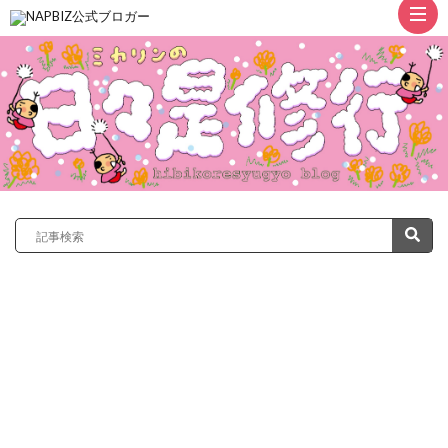
ト
ッ
プ