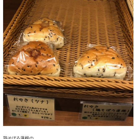
鶏そぼろ蓮根の