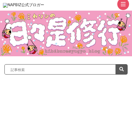
ト
ッ
プ