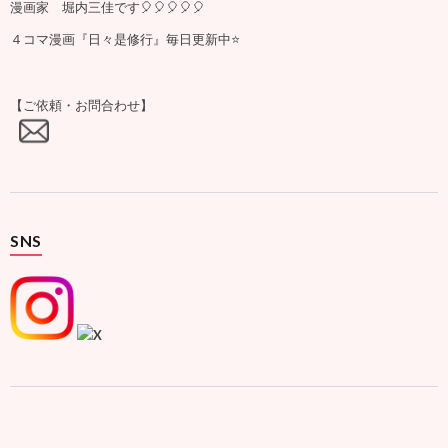
漫画家 堀内三佳です🎈🎈🎈🎈🎈
４コマ漫画『日々是修行』毎日更新中⭐️
【ご依頼・お問合わせ】
SNS