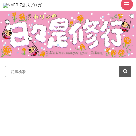
ト
ッ
プ