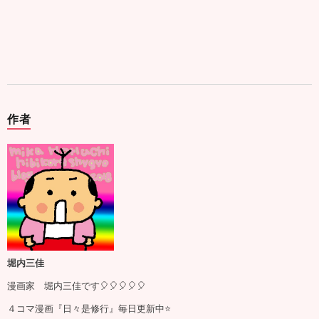
作者
堀内三佳
漫画家 堀内三佳です🎈🎈🎈🎈🎈
４コマ漫画『日々是修行』毎日更新中⭐️