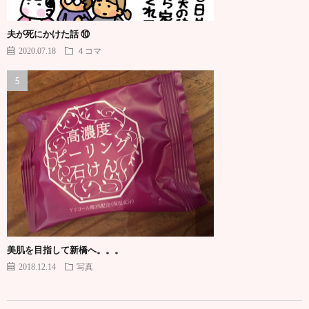
夫が死にかけた話 ⑩
2020.07.18
４コマ
美肌を目指して新橋へ。。。
2018.12.14
写真