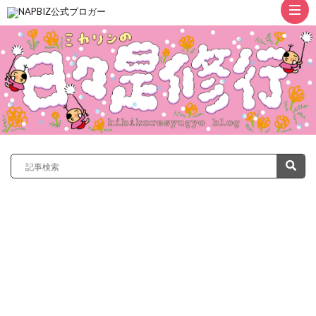
ト
ッ
プ