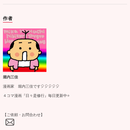
作者
堀内三佳
漫画家 堀内三佳です🎈🎈🎈🎈🎈
４コマ漫画『日々是修行』毎日更新中⭐️
【ご依頼・お問合わせ】