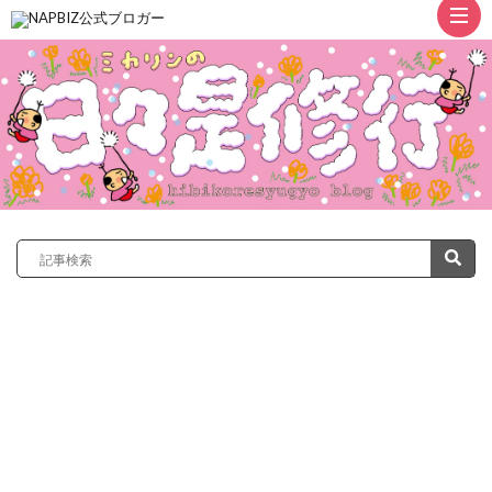
ト
ッ
プ