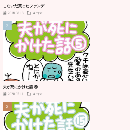
こないだ買ったファンデ
2018.08.18
４コマ
夫が死にかけた話 ⑤
2020.07.11
４コマ