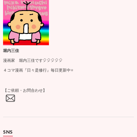
堀内三佳
漫画家 堀内三佳です🎈🎈🎈🎈🎈
４コマ漫画『日々是修行』毎日更新中⭐️
【ご依頼・お問合わせ】
SNS