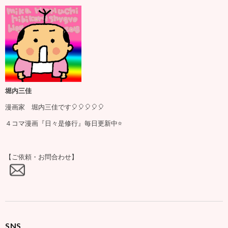
堀内三佳
漫画家 堀内三佳です🎈🎈🎈🎈🎈
４コマ漫画『日々是修行』毎日更新中⭐️
【ご依頼・お問合わせ】
SNS