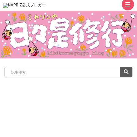
ト
ッ
プ