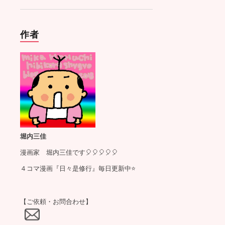
作者
堀内三佳
漫画家 堀内三佳です🎈🎈🎈🎈🎈
４コマ漫画『日々是修行』毎日更新中⭐️
【ご依頼・お問合わせ】