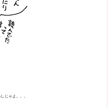
わしじゃよ。。。