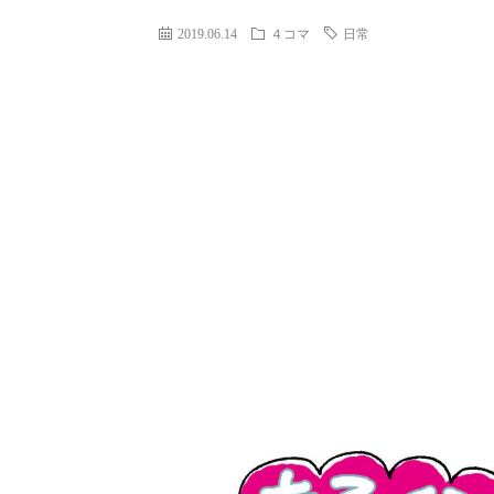
2019.06.14
４コマ
日常