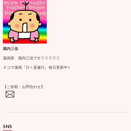
堀内三佳
漫画家 堀内三佳です🎈🎈🎈🎈🎈
４コマ漫画『日々是修行』毎日更新中⭐️
【ご依頼・お問合わせ】
SNS