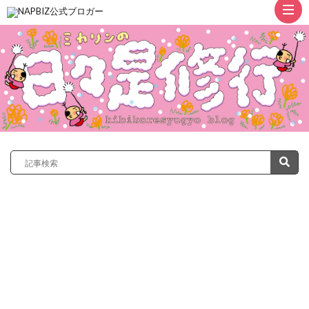
ト
ッ
プ