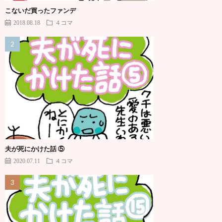
こないだ買ったファンデ
2018.08.18
４コマ
夫が死にかけた話 ⑤
2020.07.11
４コマ