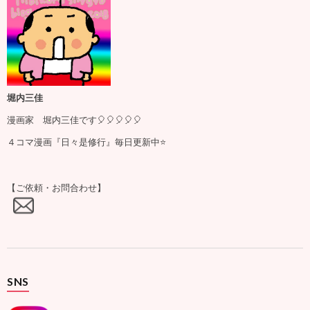
堀内三佳
漫画家 堀内三佳です🎈🎈🎈🎈🎈
４コマ漫画『日々是修行』毎日更新中⭐️
【ご依頼・お問合わせ】
SNS