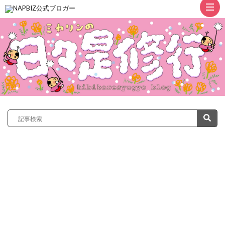
ト
ッ
プ