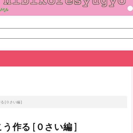
TOP
次のお話
 [０さい編 ]
作る [０さい編 ]