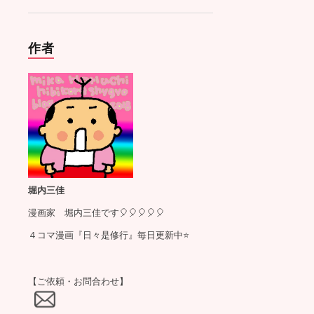
作者
堀内三佳
漫画家 堀内三佳です🎈🎈🎈🎈🎈
４コマ漫画『日々是修行』毎日更新中⭐️
【ご依頼・お問合わせ】