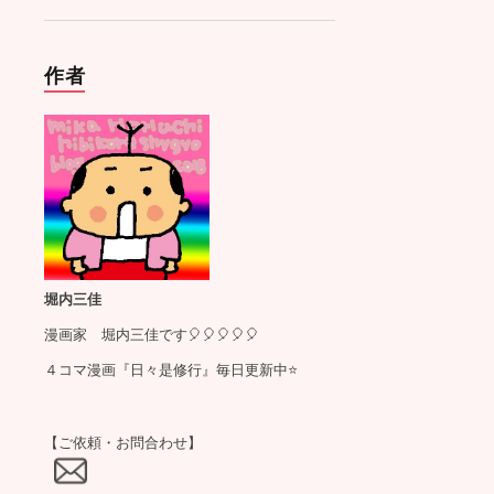
作者
堀内三佳
漫画家 堀内三佳です🎈🎈🎈🎈🎈
４コマ漫画『日々是修行』毎日更新中⭐️
【ご依頼・お問合わせ】