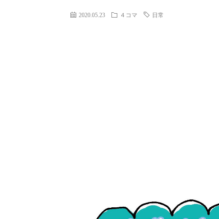
2020.05.23
４コマ
日常