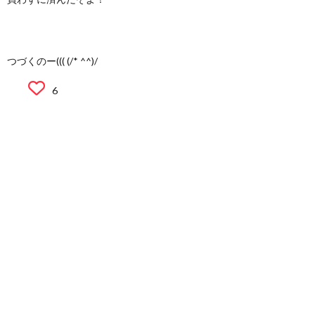
つづくのー((( (/* ^^)/
6