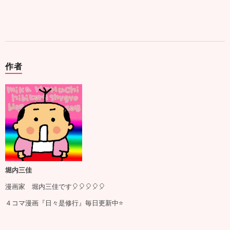
作者
堀内三佳
漫画家 堀内三佳です🎈🎈🎈🎈🎈
４コマ漫画『日々是修行』毎日更新中⭐️