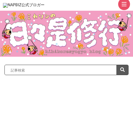
ト
ッ
プ