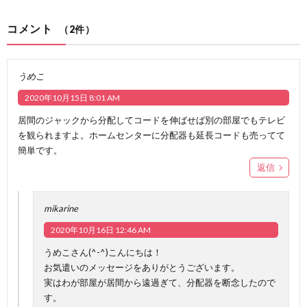
コメント
（2件）
うめこ
2020年10月15日 8:01 AM
居間のジャックから分配してコードを伸ばせば別の部屋でもテレビ
を観られますよ。ホームセンターに分配器も延長コードも売ってて
簡単です。
返信
mikarine
2020年10月16日 12:46 AM
うめこさん(^-^)こんにちは！
お気遣いのメッセージをありがとうございます。
実はわが部屋が居間から遠過ぎて、分配器を断念したので
す。